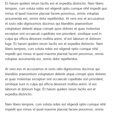
Et harum quidem rerum facilis est et expedita distinctio. Nam libero
tempore, cum soluta nobis est eligendi optio cumque nihil impedit quo
minus id quod maxime placeat facere possimus, omnis voluptas
assumenda est, omnis dolor repellendus. At vero eos et accusamus
et iusto odio dignissimos ducimus qui blanditiis praesentium
voluptatum deleniti atque corrupti quos dolores et quas molestias
excepturi sint occaecati cupiditate non provident, similique sunt in
culpa qui officia deserunt mollitia animi, id est laborum et dolorum
fuga. Et harum quidem rerum facilis est et expedita distinctio. Nam
libero tempore, cum soluta nobis est eligendi optio cumque nihil
impedit quo minus id quod maxime placeat facere possimus, omnis
voluptas assumenda est, omnis dolor repellendus.
At vero eos et accusamus et iusto odio dignissimos ducimus qui
blanditiis praesentium voluptatum deleniti atque corrupti quos dolores
et quas molestias excepturi sint occaecati cupiditate non provident,
similique sunt in culpa qui officia deserunt mollitia animi, id est
laborum et dolorum fuga. Et harum quidem rerum facilis est et
expedita distinctio.
Nam libero tempore, cum soluta nobis est eligendi optio cumque nihil
impedit quo minus id quod maxime placeat facere possimus, omnis