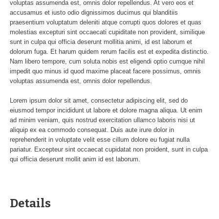
voluptas assumenda est, omnis dolor repellendus. At vero eos et
accusamus et iusto odio dignissimos ducimus qui blanditiis
praesentium voluptatum deleniti atque corrupti quos dolores et quas
molestias excepturi sint occaecati cupiditate non provident, similique
sunt in culpa qui officia deserunt mollitia animi, id est laborum et
dolorum fuga. Et harum quidem rerum facilis est et expedita distinctio.
Nam libero tempore, cum soluta nobis est eligendi optio cumque nihil
impedit quo minus id quod maxime placeat facere possimus, omnis
voluptas assumenda est, omnis dolor repellendus.
Lorem ipsum dolor sit amet, consectetur adipiscing elit, sed do
eiusmod tempor incididunt ut labore et dolore magna aliqua. Ut enim
ad minim veniam, quis nostrud exercitation ullamco laboris nisi ut
aliquip ex ea commodo consequat. Duis aute irure dolor in
reprehenderit in voluptate velit esse cillum dolore eu fugiat nulla
pariatur. Excepteur sint occaecat cupidatat non proident, sunt in culpa
qui officia deserunt mollit anim id est laborum.
Details