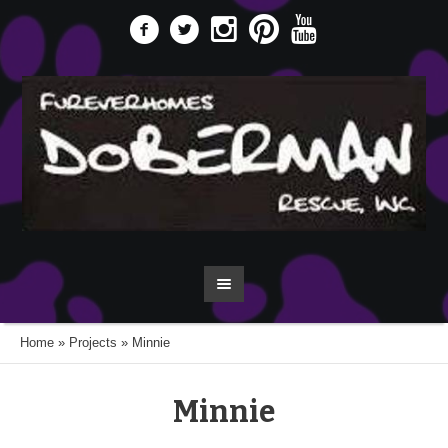
Home
»
Projects
»
Minnie
Minnie